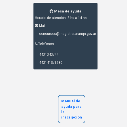
Mesa de ayuda
Horario de atención: 8 hs a 14 hs
Mail
concursos@magistraturanqn.gov.ar
Teléfonos:
4421242/44
4421418/1230
Manual de
ayuda para
la
inscripción