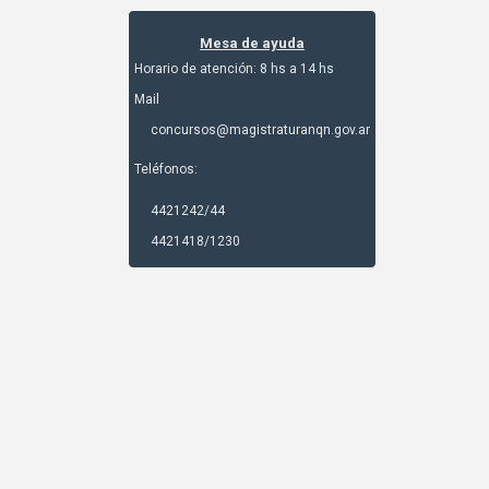
Mesa de ayuda
Horario de atención: 8 hs a 14 hs
Mail
concursos@magistraturanqn.gov.ar
Teléfonos:
4421242/44
4421418/1230