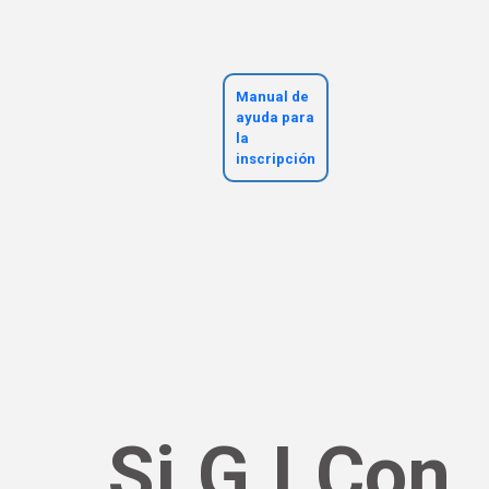
Manual de
ayuda para
la
inscripción
Si.G.I.Con